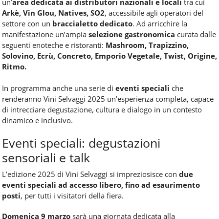
un’
area dedicata ai distributori nazionali e locali
tra cui
Arkè, Vin Glou, Natives, SO2
, accessibile agli operatori del
settore con un
braccialetto dedicato
. Ad arricchire la
manifestazione un’ampia
selezione gastronomica
curata dalle
seguenti enoteche e ristoranti:
Mashroom, Trapizzino,
Solovino, Ecrù, Concreto, Emporio Vegetale, Twist, Origine,
Ritmo.
In programma anche una serie di
eventi speciali
che
renderanno Vini Selvaggi 2025 un’esperienza completa, capace
di intrecciare degustazione, cultura e dialogo in un contesto
dinamico e inclusivo.
Eventi speciali: degustazioni
sensoriali e talk
L’edizione 2025 di Vini Selvaggi si impreziosisce con
due
eventi speciali ad accesso libero, fino ad esaurimento
posti
, per tutti i visitatori della fiera.
Domenica 9 marzo
sarà una giornata dedicata alla