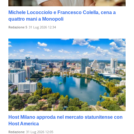
Michele Lococciolo e Francesco Colella, cena a
quattro mani a Monopoli
Redazione 5
31 Lug 2026 12:34
Host Milano approda nel mercato statunitense con
Host America
Redazione
31 Lug 2026 12:05