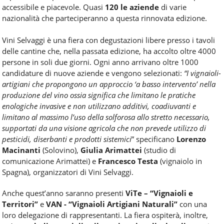
accessibile e piacevole. Quasi
120 le aziende
di varie
nazionalità che parteciperanno a questa rinnovata edizione.
Vini Selvaggi è una fiera con degustazioni libere presso i tavoli
delle cantine che, nella passata edizione, ha accolto oltre 4000
persone in soli due giorni. Ogni anno arrivano oltre 1000
candidature di nuove aziende e vengono selezionati:
“I vignaioli-
artigiani che propongono un approccio ‘a basso intervento’ nella
produzione del vino ossia significa che limitano le pratiche
enologiche invasive e non utilizzano additivi, coadiuvanti e
limitano al massimo l’uso della solforosa allo stretto necessario,
supportati da una visione agricola che non prevede utilizzo di
pesticidi, diserbanti e prodotti sistemici
” specificano
Lorenzo
Macinanti
(Solovino),
Giulia Arimattei
(studio di
comunicazione Arimattei) e
Francesco Testa
(vignaiolo in
Spagna), organizzatori di Vini Selvaggi.
Anche quest’anno saranno presenti
ViTe – “Vignaioli e
Territori”
e
VAN - “Vignaioli Artigiani Naturali”
con una
loro delegazione di rappresentanti. La fiera ospiterà, inoltre,