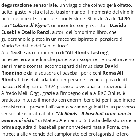
degustazione sensoriale
, un viaggio che coinvolgerà olfatto,
udito, gusto, vista e tatto, trasformando il momento del vino in
un’occasione di scoperta e condivisione. Si inizierà alle
14:30
con
“Culture di Vigna”
, un incontro con gli scrittori
Davide
Eusebi
e
Otello Renzi
, autori dell’omonimo libro, che
guideranno la platea in un racconto ispirato al pensiero di
Mario Soldati e dei “vini di luce”.
Alle
15:30
sarà il momento di “
All Blinds Tasting
”,
un’esperienza inedita che porterà a riscoprire il vino attraverso i
sensi meno scontati accompagnati dal musicista
David
Riondino
e dalla squadra di baseball per ciechi
Roma All
Blinds
. Il baseball adattato per persone cieche e ipovedenti
nasce a Bologna nel 1994 grazie alla visionaria intuizione di
Alfredo Meli. Oggi, grazie all’impegno della AIBXC Onlus, è
praticato in tutto il mondo con enormi benefici per il suo intero
ecosistema. I presenti all’evento saranno guidati in un percorso
sensoriale ispirato al film
“All Blinds - Il baseball come non lo
avete mai visto”
di Matteo Alemanno. Si tratta della storia della
prima squadra di baseball per non vedenti nata a Roma, che
intreccia alle vicende del campionato dei protagonisti le loro