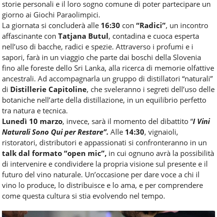
storie personali e il loro sogno comune di poter partecipare un
giorno ai Giochi Paraolimpici.
La giornata si concluderà alle
16:30
con
“Radici”
, un incontro
affascinante con
Tatjana Butul
, contadina e cuoca esperta
nell’uso di bacche, radici e spezie. Attraverso i profumi e i
sapori, farà in un viaggio che parte dai boschi della Slovenia
fino alle foreste dello Sri Lanka, alla ricerca di memorie olfattive
ancestrali. Ad accompagnarla un gruppo di distillatori “naturali”
di
Distillerie Capitoline
, che sveleranno i segreti dell’uso delle
botaniche nell’arte della distillazione, in un equilibrio perfetto
tra natura e tecnica.
Lunedì 10 marzo
, invece, sarà il momento del dibattito “
I Vini
Naturali Sono Qui per Restare”.
Alle
14:30
, vignaioli,
ristoratori, distributori e appassionati si confronteranno in un
talk dal formato “open mic”,
in cui ognuno avrà la possibilità
di intervenire e condividere la propria visione sul presente e il
futuro del vino naturale. Un’occasione per dare voce a chi il
vino lo produce, lo distribuisce e lo ama, e per comprendere
come questa cultura si stia evolvendo nel tempo.