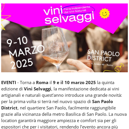
Food
Service
e
tutte
le
novità
del
comparto
Horeca.
EVENTI
- Torna a
Roma
il
9 e il 10 marzo 2025
la quinta
edizione di
Vini Selvaggi
, la manifestazione dedicata ai vini
artigianali e naturali quest’anno introduce una grande novità:
per la prima volta si terrà nel nuovo spazio di
San Paolo
District
, nel quartiere San Paolo, facilmente raggiungibile
grazie alla vicinanza della metro Basilica di San Paolo. La nuova
location garantirà maggiore ampiezza e comfort sia per gli
espositori che per i visitatori, rendendo l’evento ancora più