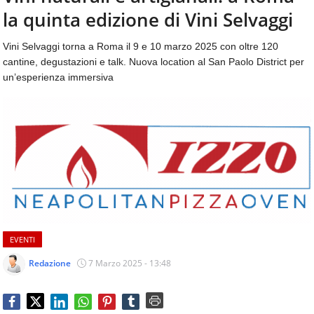
aggiornamenti
la quinta edizione di Vini Selvaggi
CONTATTI
quotidiani
su
Vini Selvaggi torna a Roma il 9 e 10 marzo 2025 con oltre 120
temi
cantine, degustazioni e talk. Nuova location al San Paolo District per
come
un’esperienza immersiva
ospitalità,
ristorazione,
food
&
beverage,
catering
e
articoli
quotidiani
sul
mondo
EVENTI
dell'alimentazione,
dei
Redazione
7 Marzo 2025 - 13:48
consumi
fuoricasa,
del