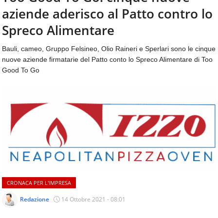
aggiornamenti
aziende aderisco al Patto contro lo
CONTATTI
quotidiani
su
Spreco Alimentare
temi
come
Bauli, cameo, Gruppo Felsineo, Olio Raineri e Sperlari sono le cinque
ospitalità,
nuove aziende firmatarie del Patto conto lo Spreco Alimentare di Too
ristorazione,
Good To Go
food
&
beverage,
catering
e
articoli
quotidiani
sul
mondo
dell'alimentazione,
dei
CRONACA PER L'IMPRESA
consumi
fuoricasa,
Redazione
14 Ottobre 2021 - 08:01
del