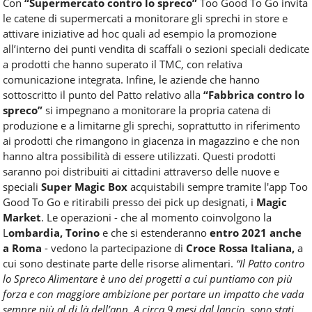
Con
“Supermercato contro lo spreco”
Too Good To Go invita
le catene di supermercati a monitorare gli sprechi in store e
attivare iniziative ad hoc quali ad esempio la promozione
all’interno dei punti vendita di scaffali o sezioni speciali dedicate
a prodotti che hanno superato il TMC, con relativa
comunicazione integrata. Infine, le aziende che hanno
sottoscritto il punto del Patto relativo alla
“Fabbrica contro lo
spreco”
si impegnano a monitorare la propria catena di
produzione e a limitarne gli sprechi, soprattutto in riferimento
ai prodotti che rimangono in giacenza in magazzino e che non
hanno altra possibilità di essere utilizzati. Questi prodotti
saranno poi distribuiti ai cittadini attraverso delle nuove e
speciali
Super Magic Box
acquistabili sempre tramite l'app Too
Good To Go e ritirabili presso dei pick up designati, i
Magic
Market
. Le operazioni - che al momento coinvolgono la
L
ombardia, Torino
e che si estenderanno
entro 2021 anche
a Roma
- vedono la partecipazione di
Croce Rossa Italiana,
a
cui sono destinate parte delle risorse alimentari.
“Il Patto contro
lo Spreco Alimentare è uno dei progetti a cui puntiamo con più
forza e con maggiore ambizione per portare un impatto che vada
sempre più al di là dell’app. A circa 9 mesi dal lancio, sono stati