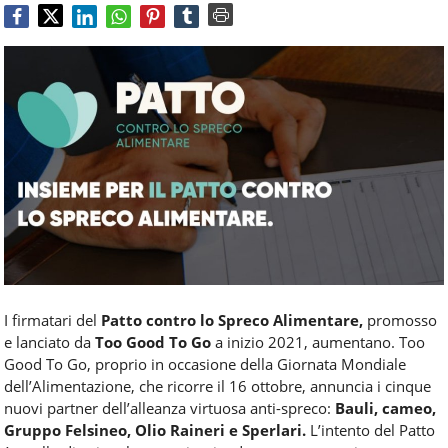
Food
Service
e
tutte
le
novità
del
comparto
Horeca.
I firmatari del
Patto contro lo Spreco Alimentare,
promosso
e lanciato da
Too Good To Go
a inizio 2021, aumentano. Too
Good To Go, proprio in occasione della Giornata Mondiale
dell’Alimentazione, che ricorre il 16 ottobre, annuncia i cinque
nuovi partner dell’alleanza virtuosa anti-spreco:
Bauli, cameo,
Gruppo Felsineo, Olio Raineri e Sperlari.
L’intento del Patto