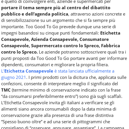
è quello di coinvolgere enti, aziende e supermercati per
portare il tema sempre più al centro del dibattito
pubblico e dell’agenda politica
, attraverso azioni concrete e
di sensibilizzazione su un argomento che si fa sempre più
importante. Too Good To Go prevede dunque una serie di
impegni basandosi su cinque punti fondamentali:
Etichetta
Consapevole, Azienda Consapevole, Consumatore
Consapevole, Supermercato contro lo Spreco, Fabbrica
contro lo Spreco.
Le aziende potranno sottoscrivere quali tra i
punti proposti da Too Good To Go portare avanti per informare
dipendenti, consumatori e migliorare la propria filiera.
L’
Etichetta Consapevole
è stata lanciata ufficialmente a
giugno 2021
. I primi prodotti con la dicitura che, applicata sulle
confezioni, consente di interpretare meglio il significato del
TMC
(termine minimo di conservazione indicato con la frase
“da consumarsi preferibilmente entro”) sono già sugli scaffali.
L’Etichetta Consapevole invita gli italiani a verificare se gli
alimenti siano ancora consumabili dopo la data minima di
conservazione grazie alla presenza di una frase distintiva
“Spesso buono oltre” e ad una serie di pittogrammi che
consigliano di “osservare, annusare, assaggiare”. La campagna,