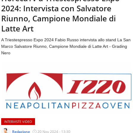
aggiornamenti
2024: Intervista con Salvatore
CONTATTI
quotidiani
su
Riunno, Campione Mondiale di
temi
Latte Art
come
ospitalità,
A Triestespresso Expo 2024 Fabio Russo intervista allo stand La San
ristorazione,
Marco Salvatore Riunno, Campione Mondiale di Latte Art - Grading
food
&
Nero
beverage,
catering
e
articoli
quotidiani
sul
mondo
dell'alimentazione,
dei
consumi
fuoricasa,
INTERVISTE VIDEO
del
Redazione
20 Nov 2024 - 13:30