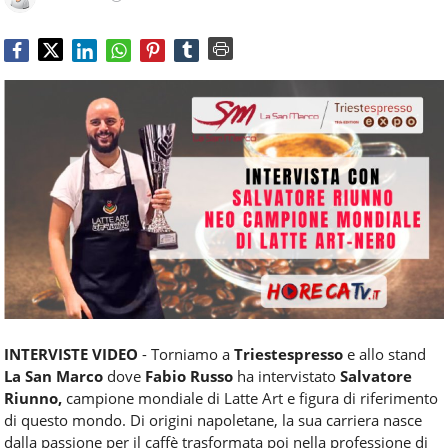
Food
Service
e
tutte
le
novità
del
comparto
Horeca.
INTERVISTE VIDEO
- Torniamo a
Triestespresso
e allo stand
La San Marco
dove
Fabio Russo
ha intervistato
Salvatore
Riunno,
campione mondiale di Latte Art e figura di riferimento
di questo mondo. Di origini napoletane, la sua carriera nasce
dalla passione per il caffè trasformata poi nella professione di