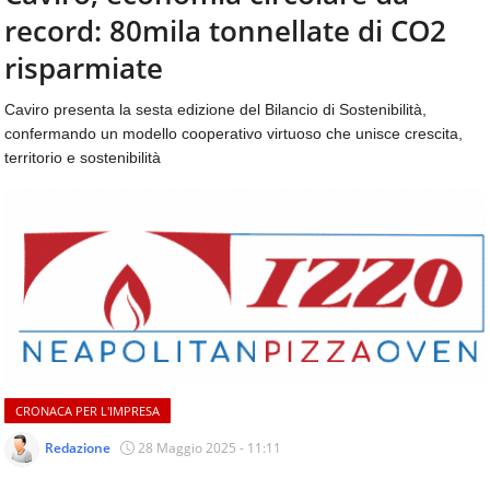
aggiornamenti
record: 80mila tonnellate di CO2
CONTATTI
quotidiani
su
risparmiate
temi
come
Caviro presenta la sesta edizione del Bilancio di Sostenibilità,
ospitalità,
confermando un modello cooperativo virtuoso che unisce crescita,
ristorazione,
territorio e sostenibilità
food
&
beverage,
catering
e
articoli
quotidiani
sul
mondo
dell'alimentazione,
dei
CRONACA PER L'IMPRESA
consumi
fuoricasa,
Redazione
28 Maggio 2025 - 11:11
del