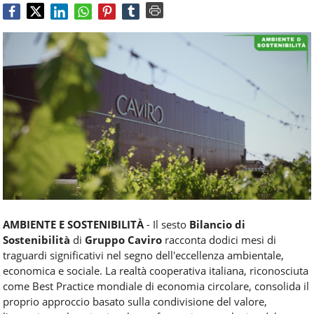
Food
Service
e
tutte
le
novità
del
comparto
Horeca.
AMBIENTE E SOSTENIBILITÀ
- Il sesto
Bilancio di
Sostenibilità
di
Gruppo Caviro
racconta dodici mesi di
traguardi significativi nel segno dell'eccellenza ambientale,
economica e sociale. La realtà cooperativa italiana, riconosciuta
come Best Practice mondiale di economia circolare, consolida il
proprio approccio basato sulla condivisione del valore,