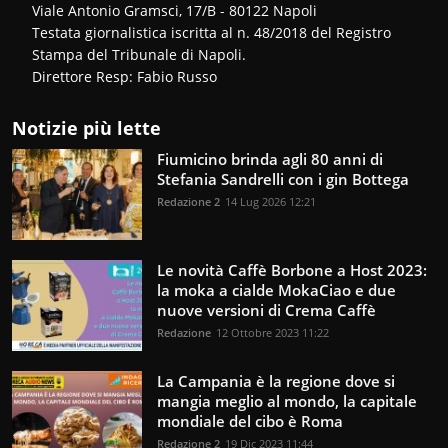
Viale Antonio Gramsci, 17/B - 80122 Napoli
Testata giornalistica iscritta al n. 48/2018 del Registro
Stampa del Tribunale di Napoli.
Direttore Resp: Fabio Russo
Notizie più lette
Fiumicino brinda agli 80 anni di
Stefania Sandrelli con i gin Bottega
Redazione 2
14 Lug 2026 12:21
Le novità Caffè Borbone a Host 2023:
la moka a cialde MokaCiao e due
nuove versioni di Crema Caffè
Redazione
12 Ottobre 2023 11:22
La Campania è la regione dove si
mangia meglio al mondo, la capitale
mondiale del cibo è Roma
Redazione 2
19 Dic 2023 11:44