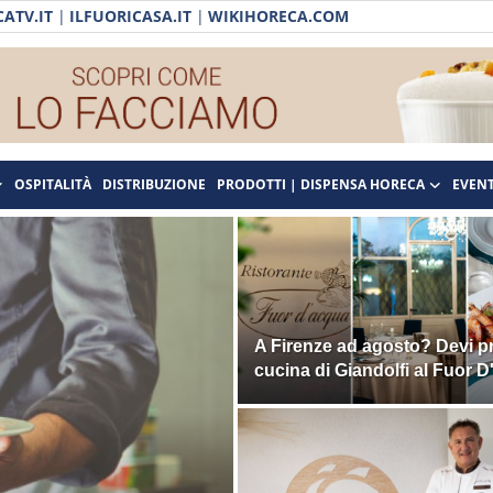
ATV.IT
|
ILFUORICASA.IT
|
WIKIHORECA.COM
OSPITALITÀ
DISTRIBUZIONE
PRODOTTI | DISPENSA HORECA
EVENT
A Firenze ad agosto? Devi pr
cucina di Giandolfi al Fuor 