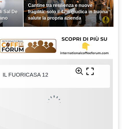
Cantine tra resilienza e nuove
di Sal De
fragilità: solo il 42% giudica in buona
lano
salute la propria azienda