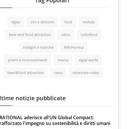
Tag Popolari
sigep
vini e dintorni
host
vinitaly
beer and food attraction
cibus
tuttofood
indagini e ricerche
WikiHoreca
premi e riconoscimenti
marca
sigep world
beer&food attraction
sana
interviste video
ltime notizie pubblicate
RATIONAL aderisce all'UN Global Compact:
rafforzato l'impegno su sostenibilità e diritti umani