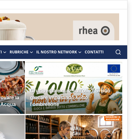
I
RUBRICHE
IL NOSTRO NETWORK
CONTATTI
Cruciverba e quiz sull'olio? Si può
ovare la
giocare imparando sotto
D'Acqua
l'ombrellone